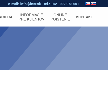
e-mail:
info@insr.sk
tel.:
+421 902 978 001
INFORMÁCIE
ONLINE
ARIÉRA
KONTAKT
PRE KLIENTOV
POISTENIE