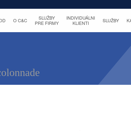
SLUŽBY
INDIVIDUÁLNI
OD
O C&C
SLUŽBY
K
PRE FIRMY
KLIENTI
colonnade