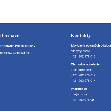
nformácie
Kontakty
Likvidácia poistných udalost
NFORMÁCIE PRE KLIENTOV
skody@insr.sk
OOKIES – INFORMÁCIE
+421 902 978 013
Obchodné oddelenie:
obchod@insr.sk
+421 902 978 012
+421 902 978 014
Informácie:
info@insr.sk
+421 902 978 001