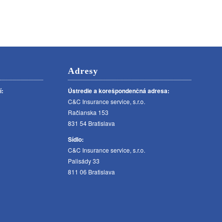
Adresy
í:
Ústredie a korešpondenčná adresa:
C&C Insurance service, s.r.o.
Račianska 153
831 54 Bratislava
Sídlo:
C&C Insurance service, s.r.o.
Palisády 33
811 06 Bratislava