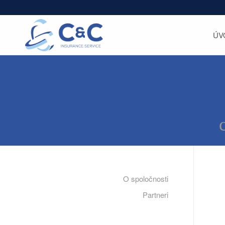
ÚV
O spoločnosti
Partneri