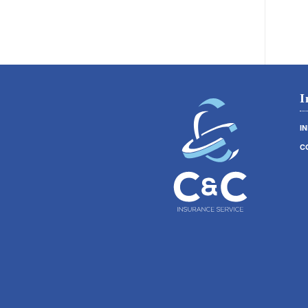
I
I
C