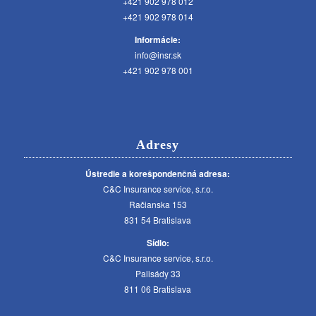
+421 902 978 012
+421 902 978 014
Informácie:
info@insr.sk
+421 902 978 001
Adresy
Ústredie a korešpondenčná adresa:
C&C Insurance service, s.r.o.
Račianska 153
831 54 Bratislava
Sídlo:
C&C Insurance service, s.r.o.
Palisády 33
811 06 Bratislava