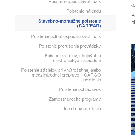
Poistenie špeciálnych rizík
d
Poistenie nákladu
P
Stavebno-montážne poistenie
r
(CAR/EAR)
Poistenie poľnohospodárskych rizík
Poistenie prerušenia prevádzky
Poistenie strojov, strojných a
elektronických zariadení
Poistenie zásielok pri vnútroštátnej alebo
medzinárodnej preprave – CARGO
poistenie
Poistenie pohľadávok
Zamestnanecké programy
Iné druhy poistenia