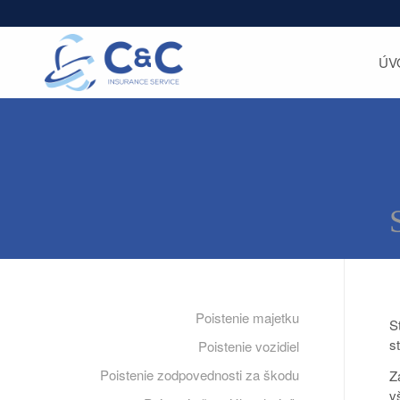
ÚV
Poistenie majetku
S
s
Poistenie vozidiel
Poistenie zodpovednosti za škodu
Z
v