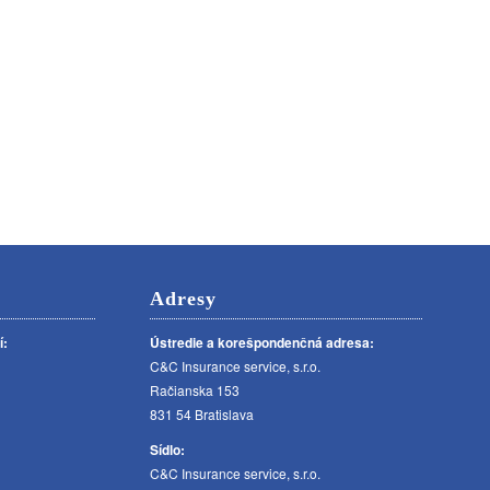
Adresy
í:
Ústredie a korešpondenčná adresa:
C&C Insurance service, s.r.o.
Račianska 153
831 54 Bratislava
Sídlo:
C&C Insurance service, s.r.o.