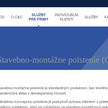
SLUŽBY
INDIVIDUÁLNI
OD
O C&C
SLUŽBY
K
PRE FIRMY
KLIENTI
Stavebno-montážne poistenie
tavebno-montážne poistenie je štandardným produktom, bez ktorého
tavebníctve alebo v developerskej činnosti.
ákladnou koncepciou poistenia je poskytnúť ochranu klientom v pri
šetkým subjektom, ktorí sa zúčastňujú na stavebno-montážnych prác