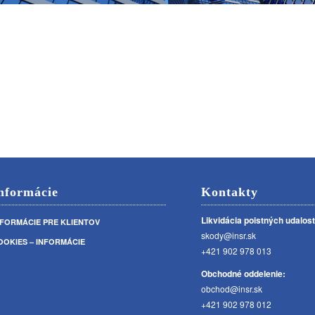
nformácie
Kontakty
Likvidácia poistných udalost
NFORMÁCIE PRE KLIENTOV
skody@insr.sk
OOKIES – INFORMÁCIE
+421 902 978 013
Obchodné oddelenie:
obchod@insr.sk
+421 902 978 012