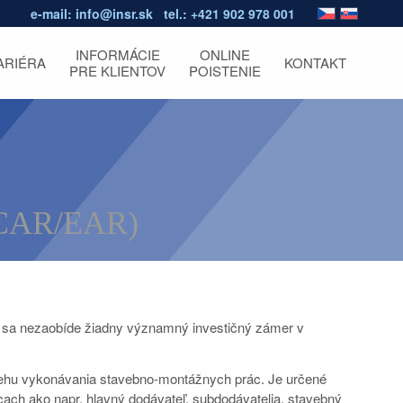
e-mail:
info@insr.sk
tel.:
+421 902 978 001
INFORMÁCIE
ONLINE
ARIÉRA
KONTAKT
PRE KLIENTOV
POISTENIE
 (CAR/EAR)
 sa nezaobíde žiadny významný investičný zámer v
ebehu vykonávania stavebno-montážnych prác. Je určené
ach ako napr. hlavný dodávateľ, subdodávatelia, stavebný