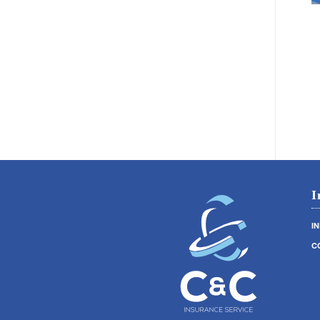
I
I
C