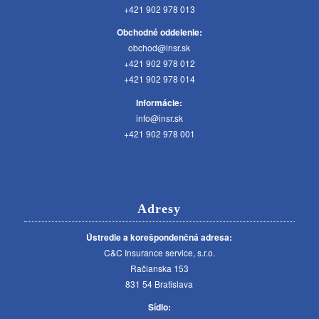
+421 902 978 013
Obchodné oddelenie:
obchod@insr.sk
+421 902 978 012
+421 902 978 014
Informácie:
info@insr.sk
+421 902 978 001
Adresy
Ústredie a korešpondenčná adresa:
C&C Insurance service, s.r.o.
Račianska 153
831 54 Bratislava
Sídlo: