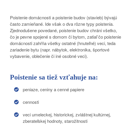
Poistenie domácnosti a poistenie budov (stavieb) bývajú
často zamieňané. Ide však o dva rôzne typy poistenia.
Zjednodušene povedané, poistenie budov chráni všetko,
čo je pevne spojené s domom či bytom, zatiaľ čo poistenie
domácnosti zahŕňa všetky ostatné (hnuteľné) veci, teda
zariadenie bytu (napr. nábytok, elektronika, športové
vybavenie, oblečenie či iné osobné veci).
Poistenie sa tiež vzťahuje na:
peniaze, ceniny a cenné papiere
cennosti
veci umeleckej, historickej, zvláštnej kultúrnej,
zberateľskej hodnoty, starožitnosti