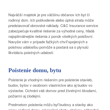
Najväčší majetok je pre väčšinu občanov ich byt či
rodinný dom. Ich poškodenie alebo úplná strata môže
predstavovať obrovské náklady. C&C Insurance service
zabezpečuje kvalitné riešenie za výhodné ceny, hľadá
najoptimálnejšie riešenia z ponúk všetkých poisťovní.
Navyše vám v prípade ťažkých chvíľ spojených s
poistnou udalosťou pomôže a postará sa o plynulú
likvidáciu poistných udalostí.
Poistenie domu, bytu
Poistenie je vhodným riešením pre poistenie stavieb,
budov, bytov v osobnom vlastníctve ako aj budov vo
výstavbe. Ochráni váš domov pred živelnými škodami,
požiarmi aj zlodejmi.
Predmetom poistenia môžu byť budovy a stavby ako
napr.: rodinné domy, rekreačné chaty, chalupy, záhradné