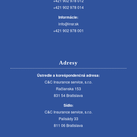
+421 902 978 012
+421 902 978 014
Informácie:
info@insr.sk
+421 902 978 001
Adresy
Ústredie a korešpondenčná adresa:
C&C Insurance service, s.r.o.
Račianska 153
831 54 Bratislava
Sídlo:
C&C Insurance service, s.r.o.
Palisády 33
811 06 Bratislava