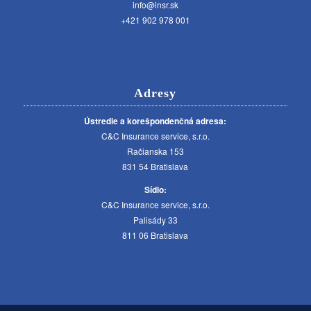
info@insr.sk
+421 902 978 001
Adresy
Ústredie a korešpondenčná adresa:
C&C Insurance service, s.r.o.
Račianska 153
831 54 Bratislava
Sídlo:
C&C Insurance service, s.r.o.
Palisády 33
811 06 Bratislava