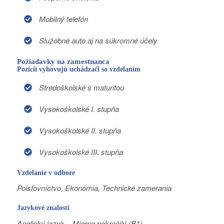
Mobilný telefón
Služobné auto aj na súkromné účely
Požiadavky na zamestnanca
Pozícii vyhovujú uchádzači so vzdelaním
Stredoškolské s maturitou
Vysokoškolské I. stupňa
Vysokoškolské II. stupňa
Vysokoškolské III. stupňa
Vzdelanie v odbore
Poisťovníctvo, Ekonómia, Technické zamerania
Jazykové znalosti
Anglický jazyk – Mierne pokročilý (B1)