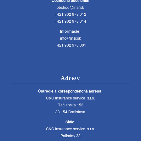
Obchodné oddelenie:
obchod@insr.sk
+421 902 978 012
+421 902 978 014
Informácie:
info@insr.sk
+421 902 978 001
Adresy
Ústredie a korešpondenčná adresa:
C&C Insurance service, s.r.o.
Račianska 153
831 54 Bratislava
Sídlo:
C&C Insurance service, s.r.o.
Palisády 33