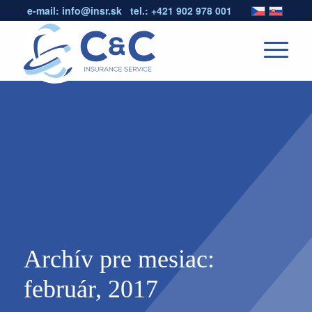
e-mail:
info@insr.sk
tel.:
+421 902 978 001
Archív pre mesiac:
február, 2017