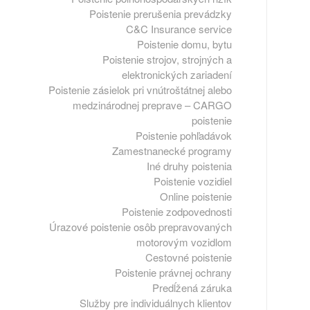
Poistenie prerušenia prevádzky
C&C Insurance service
Poistenie domu, bytu
Poistenie strojov, strojných a
elektronických zariadení
Poistenie zásielok pri vnútroštátnej alebo
medzinárodnej preprave – CARGO
poistenie
Poistenie pohľadávok
Zamestnanecké programy
Iné druhy poistenia
Poistenie vozidiel
Online poistenie
Poistenie zodpovednosti
Úrazové poistenie osôb prepravovaných
motorovým vozidlom
Cestovné poistenie
Poistenie právnej ochrany
Predĺžená záruka
Služby pre individuálnych klientov