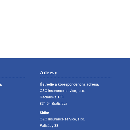
Adresy
í:
Ústredie a korešpondenčná adresa:
C&C Insurance service, s.r.o.
Račianska 153
831 54 Bratislava
Sídlo:
C&C Insurance service, s.r.o.
Palisády 33