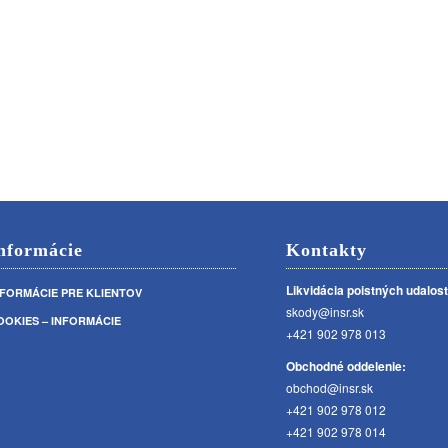
nformácie
Kontakty
Likvidácia poistných udalost
NFORMÁCIE PRE KLIENTOV
skody@insr.sk
OOKIES – INFORMÁCIE
+421 902 978 013
Obchodné oddelenie:
obchod@insr.sk
+421 902 978 012
+421 902 978 014