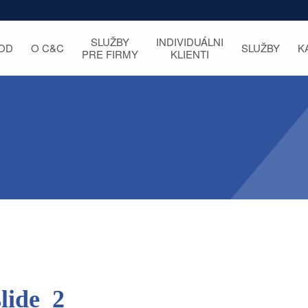
SLUŽBY
INDIVIDUÁLNI
OD
O C&C
SLUŽBY
K
PRE FIRMY
KLIENTI
slide_2