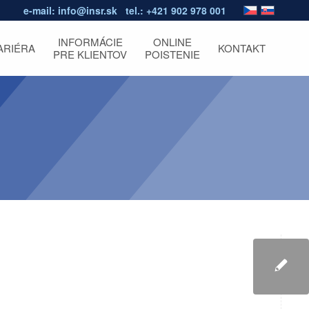
e-mail:
info@insr.sk
tel.:
+421 902 978 001
INFORMÁCIE
ONLINE
ARIÉRA
KONTAKT
PRE KLIENTOV
POISTENIE