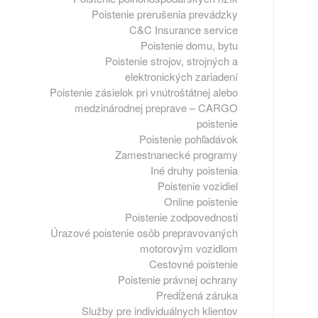
Poistenie prerušenia prevádzky
C&C Insurance service
Poistenie domu, bytu
Poistenie strojov, strojných a
elektronických zariadení
Poistenie zásielok pri vnútroštátnej alebo
medzinárodnej preprave – CARGO
poistenie
Poistenie pohľadávok
Zamestnanecké programy
Iné druhy poistenia
Poistenie vozidiel
Online poistenie
Poistenie zodpovednosti
Úrazové poistenie osôb prepravovaných
motorovým vozidlom
Cestovné poistenie
Poistenie právnej ochrany
Predĺžená záruka
Služby pre individuálnych klientov