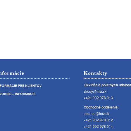
nformácie
Kontakty
Likvidácia poistných udalost
NFORMÁCIE PRE KLIENTOV
skody@insr.sk
OOKIES – INFORMÁCIE
+421 902 978 013
Obchodné oddelenie:
obchod@insr.sk
+421 902 978 012
+421 902 978 014