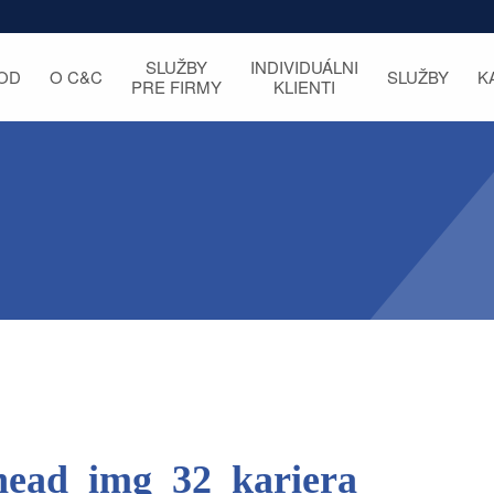
SLUŽBY
INDIVIDUÁLNI
OD
O C&C
SLUŽBY
K
PRE FIRMY
KLIENTI
head_img_32_kariera