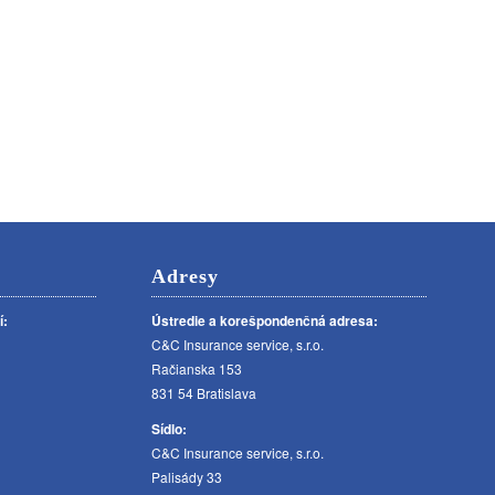
Adresy
í:
Ústredie a korešpondenčná adresa:
C&C Insurance service, s.r.o.
Račianska 153
831 54 Bratislava
Sídlo:
C&C Insurance service, s.r.o.
Palisády 33