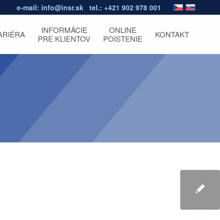
e-mail:
info@insr.sk
tel.:
+421 902 978 001
INFORMÁCIE
ONLINE
ARIÉRA
KONTAKT
PRE KLIENTOV
POISTENIE