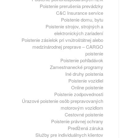
Poistenie prerušenia prevádzky
C&C Insurance service
Poistenie domu, bytu
Poistenie strojov, strojných a
elektronických zariadení
Poistenie zásielok pri vnútroštátnej alebo
medzinárodnej preprave – CARGO
poistenie
Poistenie pohľadávok
Zamestnanecké programy
Iné druhy poistenia
Poistenie vozidiel
Online poistenie
Poistenie zodpovednosti
Úrazové poistenie osôb prepravovaných
motorovým vozidlom
Cestovné poistenie
Poistenie právnej ochrany
Predĺžená záruka
Služby pre individuálnych klientov