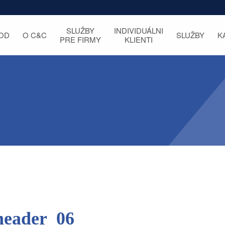
SLUŽBY
INDIVIDUÁLNI
OD
O C&C
SLUŽBY
K
PRE FIRMY
KLIENTI
header_06