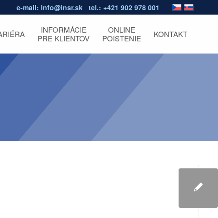
e-mail:
info@insr.sk
tel.:
+421 902 978 001
INFORMÁCIE
ONLINE
ARIÉRA
KONTAKT
PRE KLIENTOV
POISTENIE