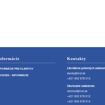
nformácie
Kontakty
Likvidácia poistných udalost
NFORMÁCIE PRE KLIENTOV
skody@insr.sk
OOKIES – INFORMÁCIE
+421 902 978 013
Obchodné oddelenie:
obchod@insr.sk
+421 902 978 012
+421 902 978 014