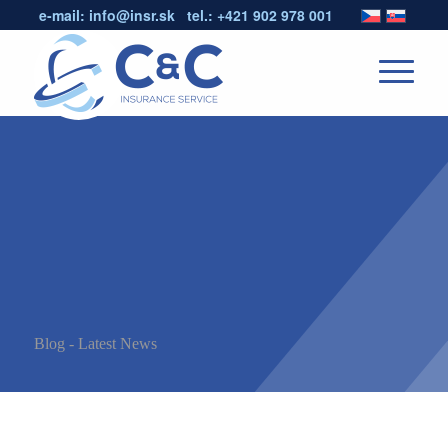
e-mail:
info@insr.sk
tel.:
+421 902 978 001
Blog - Latest News