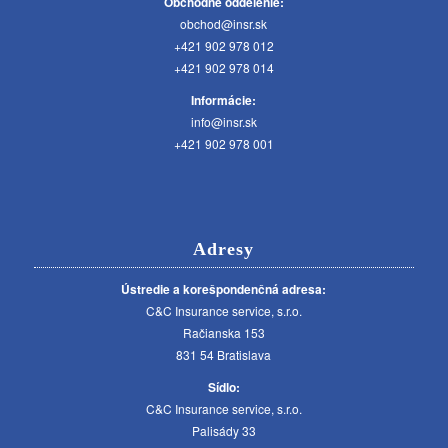
Obchodné oddelenie:
obchod@insr.sk
+421 902 978 012
+421 902 978 014
Informácie:
info@insr.sk
+421 902 978 001
Adresy
Ústredie a korešpondenčná adresa:
C&C Insurance service, s.r.o.
Račianska 153
831 54 Bratislava
Sídlo:
C&C Insurance service, s.r.o.
Palisády 33