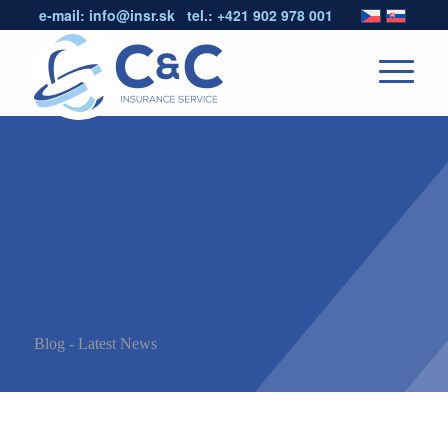
e-mail:
info@insr.sk
tel.:
+421 902 978 001
Blog - Latest News