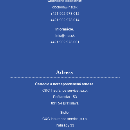
Obchodné oddelenie:
obchod@insr.sk
+421 902 978 012
+421 902 978 014
Informácie:
info@insr.sk
+421 902 978 001
Adresy
Ústredie a korešpondenčná adresa:
C&C Insurance service, s.r.o.
Račianska 153
831 54 Bratislava
Sídlo:
C&C Insurance service, s.r.o.
Palisády 33