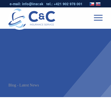
e-mail:
info@insr.sk
tel.:
+421 902 978 001
Blog - Latest News