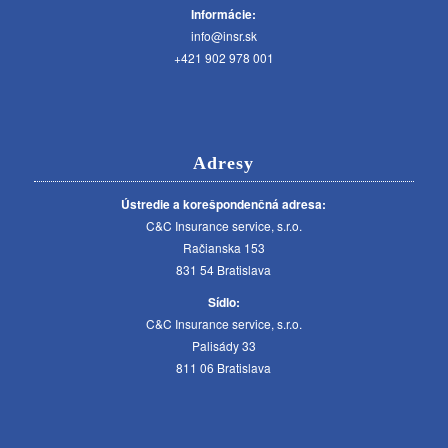
Informácie:
info@insr.sk
+421 902 978 001
Adresy
Ústredie a korešpondenčná adresa:
C&C Insurance service, s.r.o.
Račianska 153
831 54 Bratislava
Sídlo:
C&C Insurance service, s.r.o.
Palisády 33
811 06 Bratislava