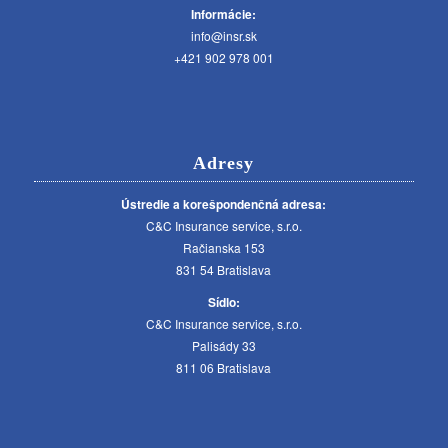
Informácie:
info@insr.sk
+421 902 978 001
Adresy
Ústredie a korešpondenčná adresa:
C&C Insurance service, s.r.o.
Račianska 153
831 54 Bratislava
Sídlo:
C&C Insurance service, s.r.o.
Palisády 33
811 06 Bratislava