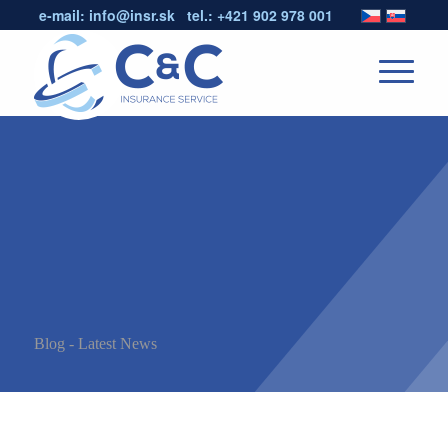
e-mail:
info@insr.sk
tel.:
+421 902 978 001
Blog - Latest News