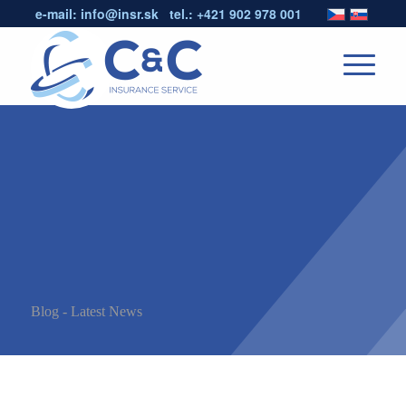
e-mail:
info@insr.sk
tel.:
+421 902 978 001
Blog - Latest News