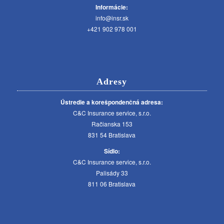
Informácie:
info@insr.sk
+421 902 978 001
Adresy
Ústredie a korešpondenčná adresa:
C&C Insurance service, s.r.o.
Račianska 153
831 54 Bratislava
Sídlo:
C&C Insurance service, s.r.o.
Palisády 33
811 06 Bratislava