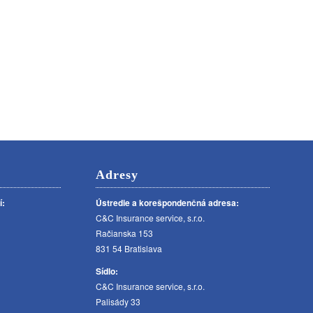
Adresy
í:
Ústredie a korešpondenčná adresa:
C&C Insurance service, s.r.o.
Račianska 153
831 54 Bratislava
Sídlo:
C&C Insurance service, s.r.o.
Palisády 33