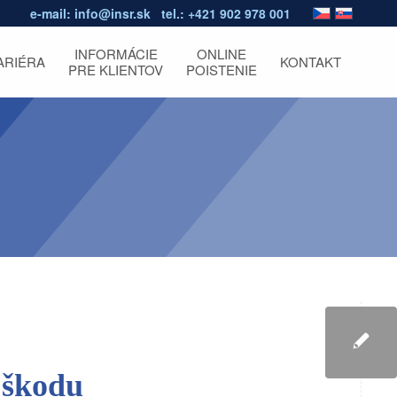
e-mail:
info@insr.sk
tel.:
+421 902 978 001
INFORMÁCIE
ONLINE
ARIÉRA
KONTAKT
PRE KLIENTOV
POISTENIE
 škodu