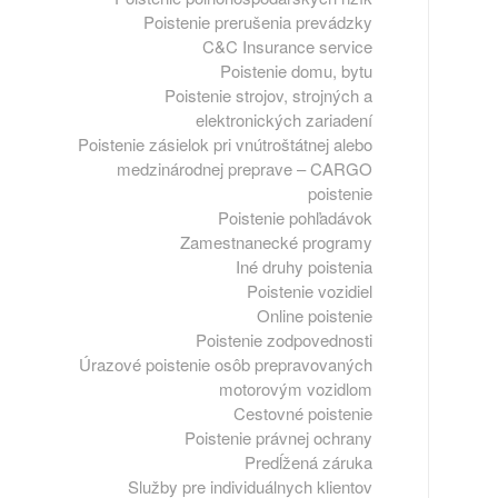
Poistenie prerušenia prevádzky
C&C Insurance service
Poistenie domu, bytu
Poistenie strojov, strojných a
elektronických zariadení
Poistenie zásielok pri vnútroštátnej alebo
medzinárodnej preprave – CARGO
poistenie
Poistenie pohľadávok
Zamestnanecké programy
Iné druhy poistenia
Poistenie vozidiel
Online poistenie
Poistenie zodpovednosti
Úrazové poistenie osôb prepravovaných
motorovým vozidlom
Cestovné poistenie
Poistenie právnej ochrany
Predĺžená záruka
Služby pre individuálnych klientov