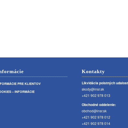
nformácie
Kontakty
Likvidácia poistných udalost
NFORMÁCIE PRE KLIENTOV
skody@insr.sk
OOKIES – INFORMÁCIE
+421 902 978 013
Obchodné oddelenie:
obchod@insr.sk
+421 902 978 012
+421 902 978 014