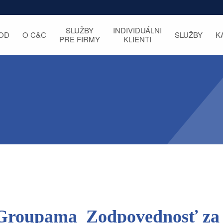
SLUŽBY
INDIVIDUÁLNI
OD
O C&C
SLUŽBY
K
PRE FIRMY
KLIENTI
Groupama_Zodpovednosť za