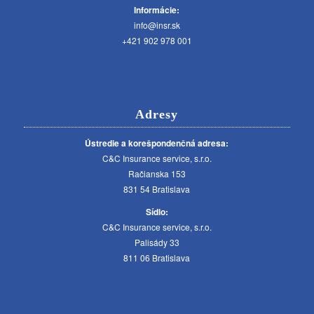
Informácie:
info@insr.sk
+421 902 978 001
Adresy
Ústredie a korešpondenčná adresa:
C&C Insurance service, s.r.o.
Račianska 153
831 54 Bratislava
Sídlo:
C&C Insurance service, s.r.o.
Palisády 33
811 06 Bratislava