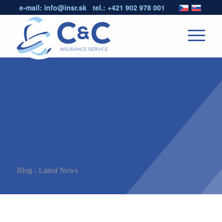
e-mail:
info@insr.sk
tel.:
+421 902 978 001
Blog - Latest News