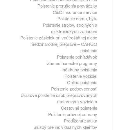
Poistenie prerušenia prevádzky
C&C Insurance service
Poistenie domu, bytu
Poistenie strojov, strojných a
elektronických zariadení
Poistenie zásielok pri vnútroštátnej alebo
medzinárodnej preprave – CARGO
poistenie
Poistenie pohľadávok
Zamestnanecké programy
Iné druhy poistenia
Poistenie vozidiel
Online poistenie
Poistenie zodpovednosti
Úrazové poistenie osôb prepravovaných
motorovým vozidlom
Cestovné poistenie
Poistenie právnej ochrany
Predĺžená záruka
Služby pre individuálnych klientov