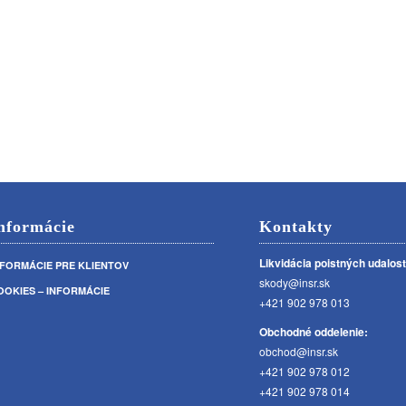
nformácie
Kontakty
Likvidácia poistných udalost
NFORMÁCIE PRE KLIENTOV
skody@insr.sk
OOKIES – INFORMÁCIE
+421 902 978 013
Obchodné oddelenie:
obchod@insr.sk
+421 902 978 012
+421 902 978 014