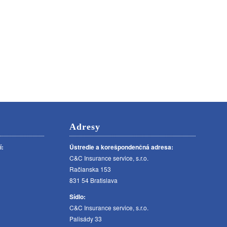
Adresy
í:
Ústredie a korešpondenčná adresa:
C&C Insurance service, s.r.o.
Račianska 153
831 54 Bratislava
Sídlo:
C&C Insurance service, s.r.o.
Palisády 33