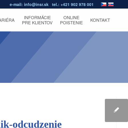
e-mail:
info@insr.sk
tel.:
+421 902 978 001
INFORMÁCIE
ONLINE
ARIÉRA
KONTAKT
PRE KLIENTOV
POISTENIE
k-odcudzenie