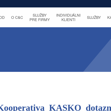
SLUŽBY
INDIVIDUÁLNI
OD
O C&C
SLUŽBY
K
PRE FIRMY
KLIENTI
Kooperativa_KASKO_dotazni