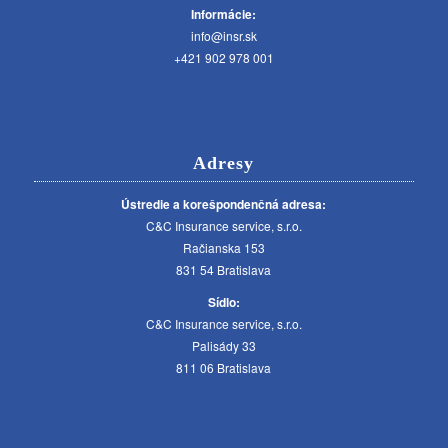
Informácie:
info@insr.sk
+421 902 978 001
Adresy
Ústredie a korešpondenčná adresa:
C&C Insurance service, s.r.o.
Račianska 153
831 54 Bratislava
Sídlo:
C&C Insurance service, s.r.o.
Palisády 33
811 06 Bratislava