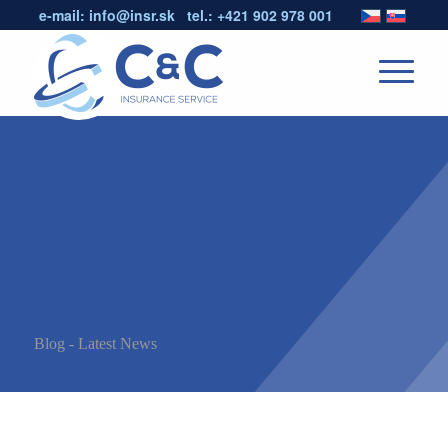
e-mail:
info@insr.sk
tel.:
+421 902 978 001
Blog - Latest News