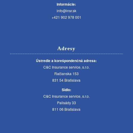
Informácie:
info@insr.sk
+421 902 978 001
Adresy
Ústredie a korešpondenčná adresa:
C&C Insurance service, s.r.o.
Račianska 153
831 54 Bratislava
Sídlo:
C&C Insurance service, s.r.o.
Palisády 33
811 06 Bratislava