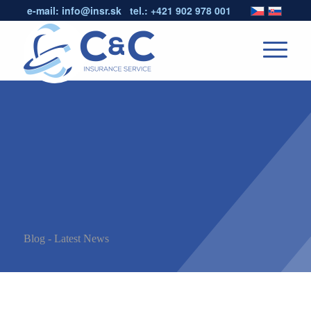
e-mail:
info@insr.sk
tel.:
+421 902 978 001
Blog - Latest News