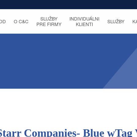
SLUŽBY
INDIVIDUÁLNI
OD
O C&C
SLUŽBY
K
PRE FIRMY
KLIENTI
Starr Companies- Blue wTag 