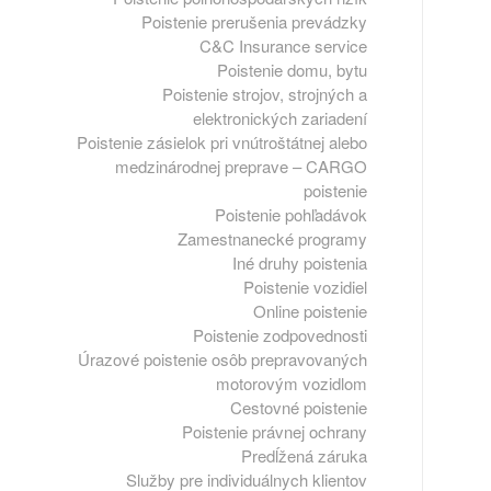
Poistenie prerušenia prevádzky
C&C Insurance service
Poistenie domu, bytu
Poistenie strojov, strojných a
elektronických zariadení
Poistenie zásielok pri vnútroštátnej alebo
medzinárodnej preprave – CARGO
poistenie
Poistenie pohľadávok
Zamestnanecké programy
Iné druhy poistenia
Poistenie vozidiel
Online poistenie
Poistenie zodpovednosti
Úrazové poistenie osôb prepravovaných
motorovým vozidlom
Cestovné poistenie
Poistenie právnej ochrany
Predĺžená záruka
Služby pre individuálnych klientov