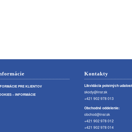
nformácie
Kontakty
Likvidácia poistných udalost
NFORMÁCIE PRE KLIENTOV
skody@insr.sk
OOKIES – INFORMÁCIE
+421 902 978 013
Obchodné oddelenie:
obchod@insr.sk
+421 902 978 012
+421 902 978 014