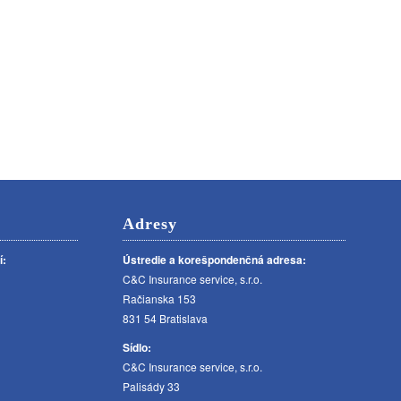
Adresy
í:
Ústredie a korešpondenčná adresa:
C&C Insurance service, s.r.o.
Račianska 153
831 54 Bratislava
Sídlo:
C&C Insurance service, s.r.o.
Palisády 33