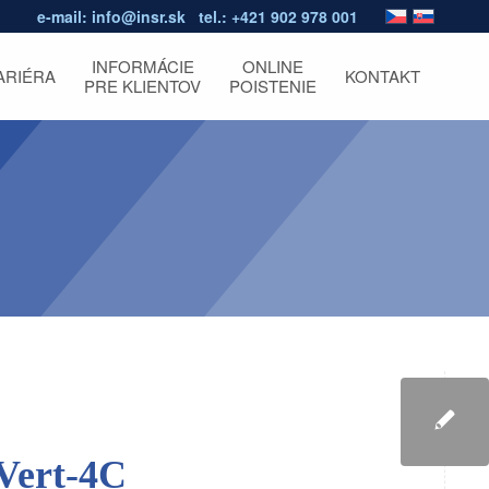
e-mail:
info@insr.sk
tel.:
+421 902 978 001
INFORMÁCIE
ONLINE
ARIÉRA
KONTAKT
PRE KLIENTOV
POISTENIE
Vert-4C