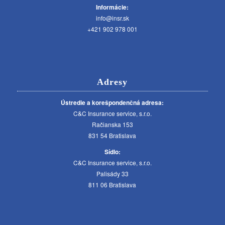
Informácie:
info@insr.sk
+421 902 978 001
Adresy
Ústredie a korešpondenčná adresa:
C&C Insurance service, s.r.o.
Račianska 153
831 54 Bratislava
Sídlo:
C&C Insurance service, s.r.o.
Palisády 33
811 06 Bratislava