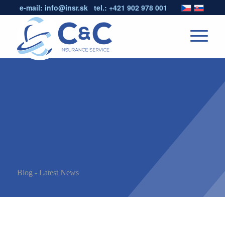
e-mail:
info@insr.sk
tel.:
+421 902 978 001
Blog - Latest News