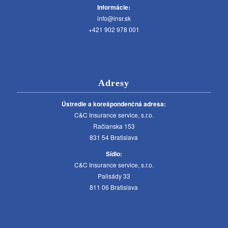
Informácie:
info@insr.sk
+421 902 978 001
Adresy
Ústredie a korešpondenčná adresa:
C&C Insurance service, s.r.o.
Račianska 153
831 54 Bratislava
Sídlo:
C&C Insurance service, s.r.o.
Palisády 33
811 06 Bratislava