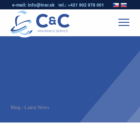
e-mail:
info@insr.sk
tel.:
+421 902 978 001
Blog - Latest News