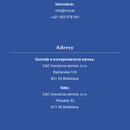
Informácie:
info@insr.sk
+421 902 978 001
Adresy
Ústredie a korešpondenčná adresa:
C&C Insurance service, s.r.o.
Račianska 153
831 54 Bratislava
Sídlo:
C&C Insurance service, s.r.o.
Palisády 33
811 06 Bratislava