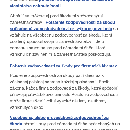
vlastníctva nehnuteľnosti
.
Chrániť sa môžete aj pred škodami spôsobenými
zamestnávateľovi.
Poistenie zodpovednosti za škodu
spôsobenú zamestnávateľovi pri výkone povolania
sa
vzťahuje na všeobecnú zodpovednosť za škodu, ktorú
poistený spôsobil svojmu zamestnávateľovi. Ide o
ochranu zamestnanca pred náhradami škôd, ktoré
vzniknú ich zavinením a zamestnávateľa poškodzujú.
Poistenie zodpovednosti za škody pre firemných klientov
Poistenie zodpovednosti za škody patrí dnes už k
základnej poistnej ochrane každej spoločnosti. Podľa
zákona, každá firma zodpovedá za škody, ktoré spôsobí
pri svojej prevádzkovej činnosti. Poistenie zodpovednosti
môže firme ušetriť veľmi vysoké náklady na úhrady
vzniknutých škôd.
Všeobecná, alebo prevádzková zodpovednosť za
škodu
chráni firmy pred náhradami škôd spôsobených na
zdraví a majetku a následného ušlého zisku či náhradami