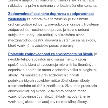
nákladov na právnu ochranu v prípade súdneho konania.
Zodpovednosť cestného dopravcu a zodpovednosť
zasielateľa
za prepravované zásielky je zvláštnym
druhom zodpovednosti z prevádzkovej činnosti. Poistenie
zodpovednosti cestného dopravcu je hlavne určené
subjektom, ktorý uskutočňujú vnútroštátnu alebo
medzinárodnou cestnú dopravu a vzťahuje sa na škody,
ktoré vzniknú na zásielke počas prepravy.
Poistenie zodpovednosti za enviromentálnu škodu
je
neoddeliteľnou súčasťou risk manažmentu každej
spoločnosti, ktorá si uvedomuje mieru rizika finančných
dopadov a zhoršenie mena v prípade vzniku ekologickej
škody. Pri množstve prevádzkových činností
podnikateľských subjektov môže dôjsť okrem škody
tretím osobám taktiež k znečisteniu životného prostredia –
environmentálnej škode. V takomto prípade môže
vzniknúť povinnosť vynaložiť náklady na odstránenie
vzniknutej alebo hroziacej environmentálnej škody.