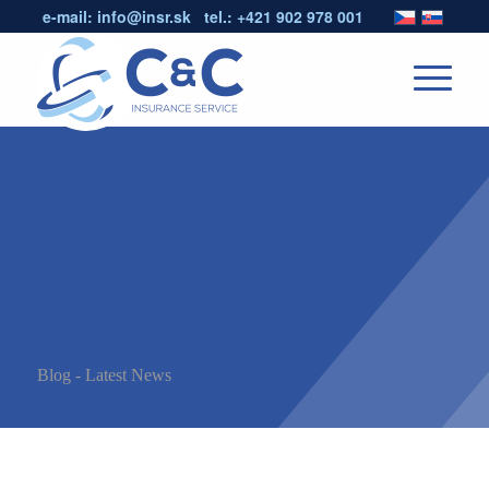
e-mail:
info@insr.sk
tel.:
+421 902 978 001
Blog - Latest News