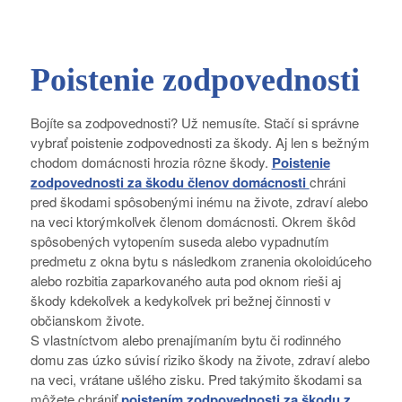
Poistenie zodpovednosti
Bojíte sa zodpovednosti? Už nemusíte. Stačí si správne
vybrať poistenie zodpovednosti za škody. Aj len s bežným
chodom domácnosti hrozia rôzne škody.
Poistenie
zodpovednosti za škodu členov domácnosti
chráni
pred škodami spôsobenými inému na živote, zdraví alebo
na veci ktorýmkoľvek členom domácnosti. Okrem škôd
spôsobených vytopením suseda alebo vypadnutím
predmetu z okna bytu s následkom zranenia okoloidúceho
alebo rozbitia zaparkovaného auta pod oknom rieši aj
škody kdekoľvek a kedykoľvek pri bežnej činnosti v
občianskom živote.
S vlastníctvom alebo prenajímaním bytu či rodinného
domu zas úzko súvisí riziko škody na živote, zdraví alebo
na veci, vrátane ušlého zisku. Pred takýmito škodami sa
môžete chrániť
poistením zodpovednosti za škodu z