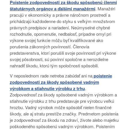
Poistenie zodpovednosti za škodu spôsobenú členmi
štatutárnych orgánov a ďalšími manažérmi
. Manažéri
pracujú v ekonomicky a právne náročnom prostredí a
prichádzajú každodenne do styku s veľkým množstvom
právnych predpisov a nariadení. Neúmyselné chybné
rozhodnutie, opomenutie, nedbalosť, prípadne omyl pri
výkone svojej funkcie môžu byť kvalifikované ako
porušenia zákonných povinností. Členovia
predstavenstva, ktorí porušili svoje povinnosti pri výkone
svojej pôsobnosti, sú povinní spoločne a nerozdielne
nahradiť škodu, ktorú tým spoločnosti spôsobili.
V neposlednom rade netreba zabúdať ani na
poistenie
zodpovednosti za škody spôsobené vadným
výrobkom a stiahnutie výrobku z trhu
.
Zodpovednosť za škody spôsobené vadným výrobkom a
stiahnutie výrobku z trhu predstavuje pre výrobcu veľkú
hrozbu. Vadný výrobok môže spôsobiť nielen finančné
škody, ale aj stratu prestíže značky. Predmetom poistenia
je zodpovednosť za škodu na zdraví, živote alebo majetku
poškodeného spôsobenú vadným výrobkom. Poistením