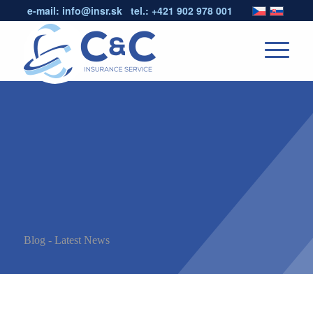
e-mail:
info@insr.sk
tel.:
+421 902 978 001
Blog - Latest News