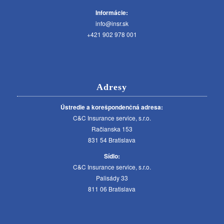
Informácie:
info@insr.sk
+421 902 978 001
Adresy
Ústredie a korešpondenčná adresa:
C&C Insurance service, s.r.o.
Račianska 153
831 54 Bratislava
Sídlo:
C&C Insurance service, s.r.o.
Palisády 33
811 06 Bratislava