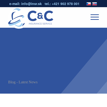
e-mail:
info@insr.sk
tel.:
+421 902 978 001
Blog - Latest News