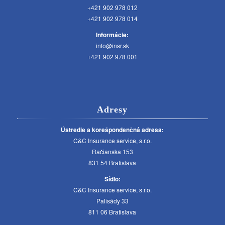
+421 902 978 012
+421 902 978 014
Informácie:
info@insr.sk
+421 902 978 001
Adresy
Ústredie a korešpondenčná adresa:
C&C Insurance service, s.r.o.
Račianska 153
831 54 Bratislava
Sídlo:
C&C Insurance service, s.r.o.
Palisády 33
811 06 Bratislava