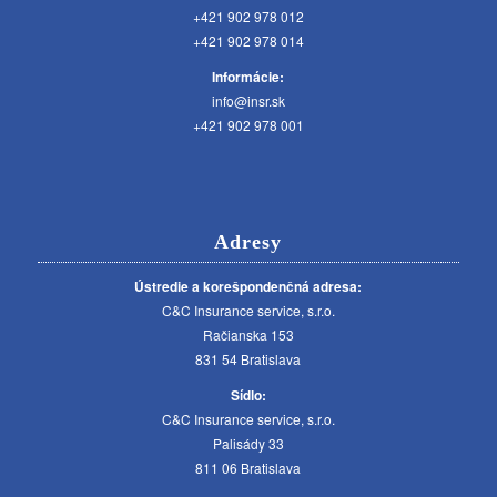
+421 902 978 012
+421 902 978 014
Informácie:
info@insr.sk
+421 902 978 001
Adresy
Ústredie a korešpondenčná adresa:
C&C Insurance service, s.r.o.
Račianska 153
831 54 Bratislava
Sídlo:
C&C Insurance service, s.r.o.
Palisády 33
811 06 Bratislava