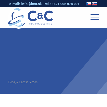
e-mail:
info@insr.sk
tel.:
+421 902 978 001
Blog - Latest News