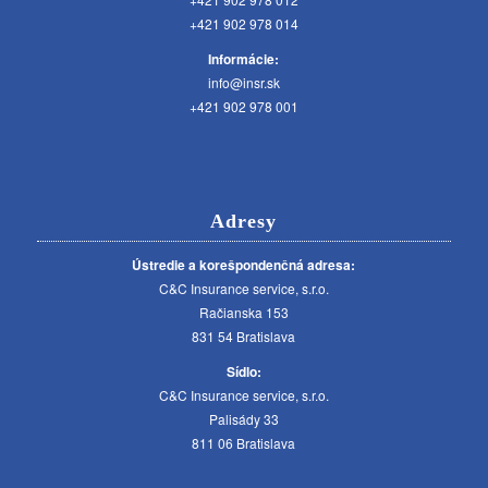
+421 902 978 014
Informácie:
info@insr.sk
+421 902 978 001
Adresy
Ústredie a korešpondenčná adresa:
C&C Insurance service, s.r.o.
Račianska 153
831 54 Bratislava
Sídlo:
C&C Insurance service, s.r.o.
Palisády 33
811 06 Bratislava