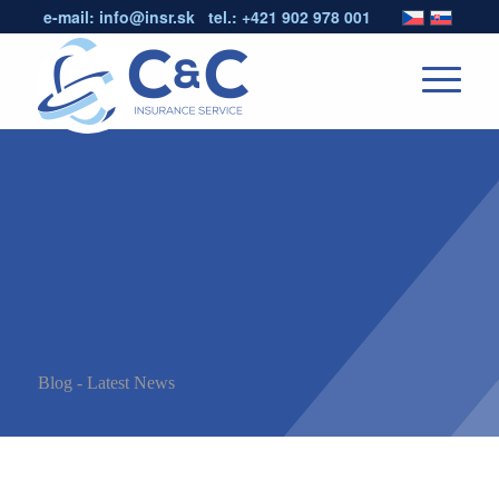
e-mail:
info@insr.sk
tel.:
+421 902 978 001
Blog - Latest News