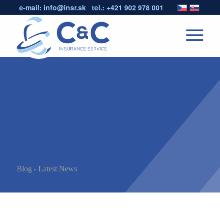
e-mail:
info@insr.sk
tel.:
+421 902 978 001
Blog - Latest News