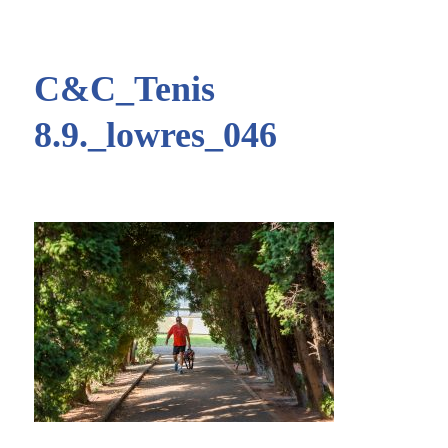
C&C_Tenis
8.9._lowres_046