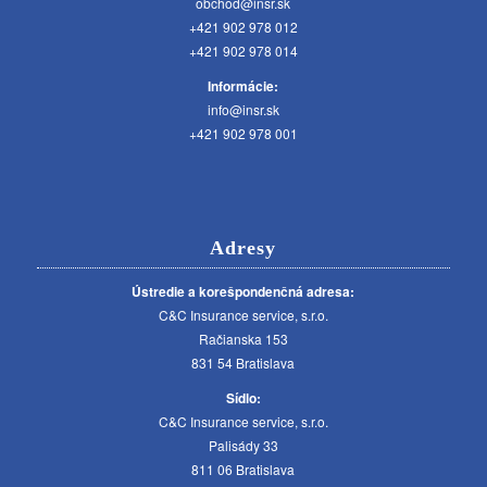
obchod@insr.sk
+421 902 978 012
+421 902 978 014
Informácie:
info@insr.sk
+421 902 978 001
Adresy
Ústredie a korešpondenčná adresa:
C&C Insurance service, s.r.o.
Račianska 153
831 54 Bratislava
Sídlo:
C&C Insurance service, s.r.o.
Palisády 33
811 06 Bratislava