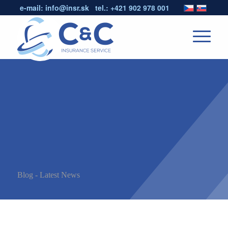
e-mail:
info@insr.sk
tel.:
+421 902 978 001
Blog - Latest News