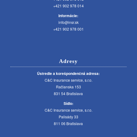
+421 902 978 014
Informácie:
info@insr.sk
+421 902 978 001
Adresy
Ústredie a korešpondenčná adresa:
C&C Insurance service, s.r.o.
Račianska 153
831 54 Bratislava
Sídlo:
C&C Insurance service, s.r.o.
Palisády 33
811 06 Bratislava