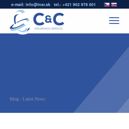
e-mail:
info@insr.sk
tel.:
+421 902 978 001
Blog - Latest News