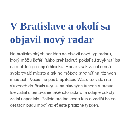
V Bratislave a okolí sa
objavil nový radar
Na bratislavských cestách sa objavil nový typ radaru,
ktorý môžu šoféri ľahko prehliadnuť, pokiaľ sú zvyknutí iba
na mobilnú policajnú hliadku. Radar však zatiaľ nemá
svoje trvalé miesto a tak ho môžete stretnúť na rôznych
miestach. Vodiči ho podľa aplikácie Waze už videli na
vjazdoch do Bratislavy, aj na hlavných ťahoch v meste.
Ide zatiaľ o testovanie takéhoto radaru a údajne pokuty
zatiaľ neposiela. Polícia má iba jeden kus a vodiči ho na
cestách budú môcť vidieť ešte približne týždeň.