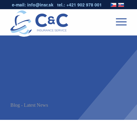
e-mail:
info@insr.sk
tel.:
+421 902 978 001
Blog - Latest News