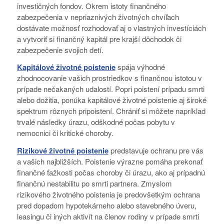
investičných fondov. Okrem istoty finančného
zabezpečenia v nepriaznivých životných chvíľach
dostávate možnosť rozhodovať aj o vlastných investíciách
a vytvoriť si finančný kapitál pre krajší dôchodok či
zabezpečenie svojich detí.
Kapitálové životné poistenie
spája výhodné
zhodnocovanie vašich prostriedkov s finančnou istotou v
prípade nečakaných udalostí. Popri poistení prípadu smrti
alebo dožitia, ponúka kapitálové životné poistenie aj široké
spektrum rôznych pripoistení. Chrániť si môžete napríklad
trvalé následky úrazu, odškodné počas pobytu v
nemocnici či kritické choroby.
Rizikové životné poistenie
predstavuje ochranu pre vás
a vašich najbližších. Poistenie výrazne pomáha prekonať
finančné ťažkosti počas choroby či úrazu, ako aj prípadnú
finančnú nestabilitu po smrti partnera. Zmyslom
rizikového životného poistenia je predovšetkým ochrana
pred dopadom hypotekárneho alebo stavebného úveru,
leasingu či iných aktivít na členov rodiny v prípade smrti